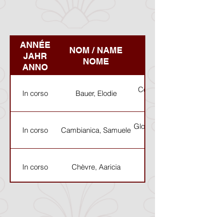
ANNÉE
NOM / NAME
JAHR
NOME
ANNO
Corps et vêtement fémin
In corso
Bauer, Elodie
Global – lokal? Prozesse 
In corso
Cambianica, Samuele
In corso
Chèvre, Aaricia
Artémis en ses images : l
leurs usages dans diffé
In corso
Di Santolo, Alexis
Étude multi-contextuelle 