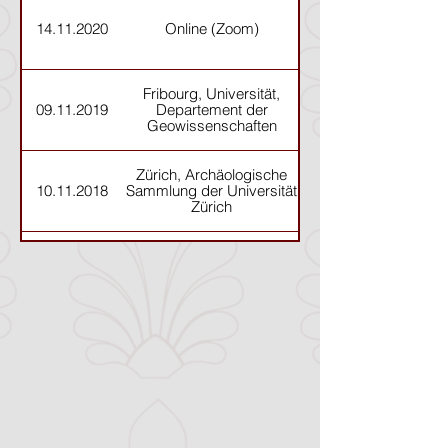
14.11.2020
Online (Zoom)
Fribourg, Universität,
09.11.2019
Departement der
Geowissenschaften
Zürich, Archäologische
Das Handwerk in der
10.11.2018
Sammlung der Universität
Zürich
Fribourg, Museum
11.11.2017
Gutenberg
Genève, Université de
Genève, Département
12.11.2016
des sciences de
l’Antiquité, Unité
d’archéologie classique et
Collection des moulages
12.11.2015
Avenches